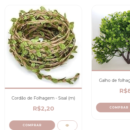
Galho de folha
R$8
Cordão de Folhagem - Sisal (m)
R$2,20