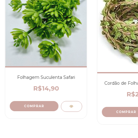
Folhagem Suculenta Safari
Cordão de Folha
R$14,90
R$2