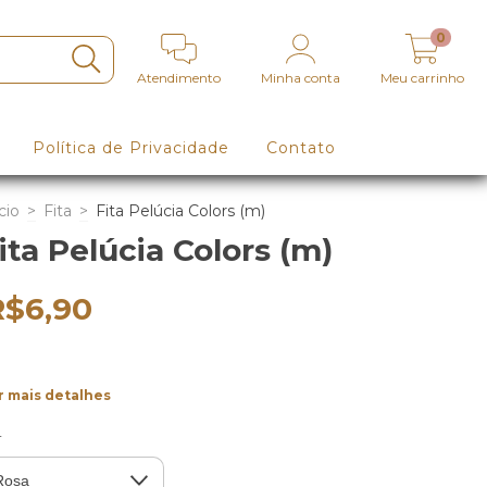
0
Atendimento
Minha conta
Meu carrinho
Política de Privacidade
Contato
cio
>
Fita
>
Fita Pelúcia Colors (m)
ita Pelúcia Colors (m)
R$6,90
r mais detalhes
r