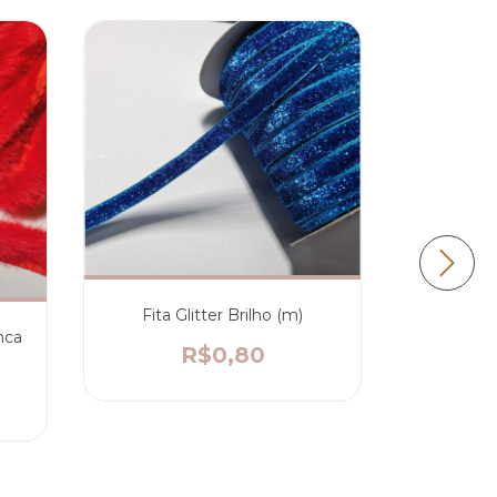
14
%
OFF
Fita Glitter Brilho (m)
Fita Pel
nca
R$0,80
R$6