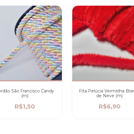
rdão São Francisco Candy
Fita Pelúcia Vermelha Bra
(m)
de Neve (m)
R$1,50
R$6,90