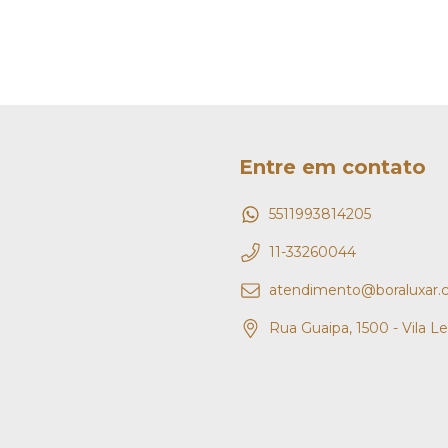
Entre em contato
5511993814205
11-33260044
atendimento@boraluxar.
Rua Guaipa, 1500 - Vila L