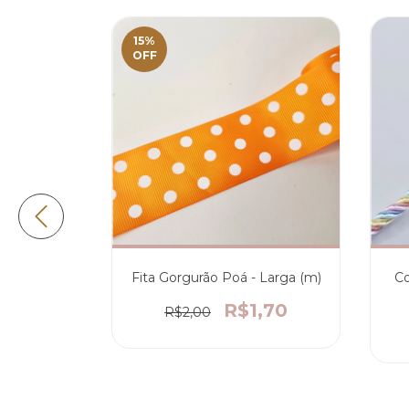
15
%
OFF
Fita Gorgurão Poá - Larga (m)
Co
R$1,70
R$2,00
Color Fina