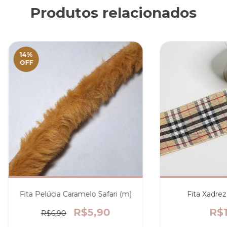
Produtos relacionados
14
%
OFF
Fita Pelúcia Caramelo Safari (m)
Fita Xadrez
R$5,90
R$1
R$6,90