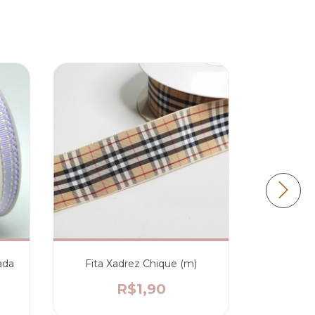
ada
Fita Xadrez Chique (m)
Fita Lar
R$1,90