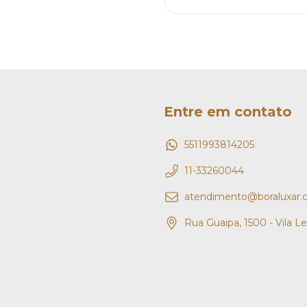
Entre em contato
5511993814205
11-33260044
atendimento@boraluxar.
Rua Guaipa, 1500 - Vila L