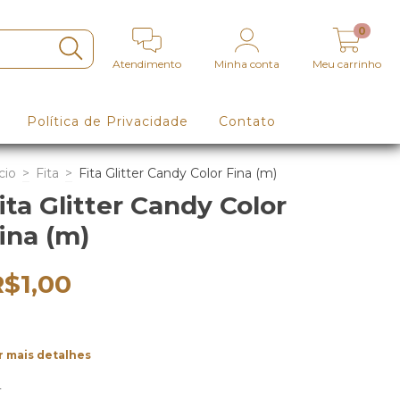
0
Atendimento
Minha conta
Meu carrinho
Política de Privacidade
Contato
cio
>
Fita
>
Fita Glitter Candy Color Fina (m)
ita Glitter Candy Color
ina (m)
R$1,00
r mais detalhes
r