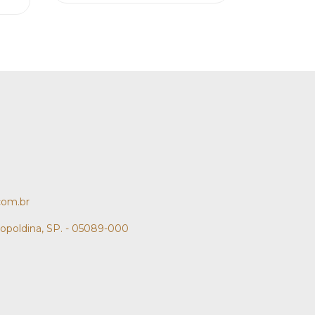
com.br
eopoldina, SP. - 05089-000