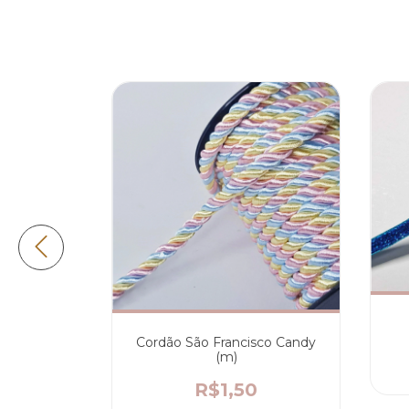
lha Branca
Cordão São Francisco Candy
m)
(m)
0
R$1,50