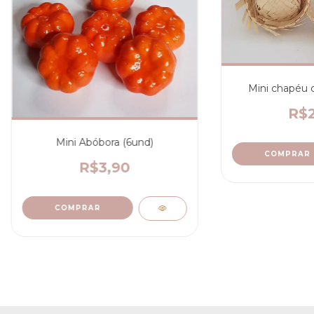
Mini chapéu d
R$2
Mini Abóbora (6und)
R$3,90